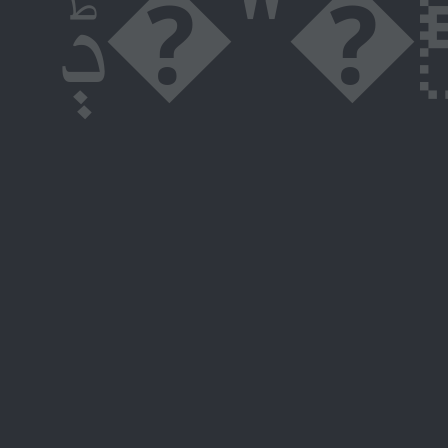
ݙ�"�Ag�,�����2�lX���Yf�瀁(U��`0�+�v�`L% I�Áp��W�;������δ�ؙ'ՀCvH�W���4�橒e�4�Yo���0P��N� �u�EN̰)��` P�X%�,�8=���x=����h����18�:(s�ꮬU��dO���j�X^5�g�6p�{0 l*�`0hL�` �}�5eٖ [���� *&+�e��s2ˮ�mp*?n�hLe��BS�i�� Qݙ�%