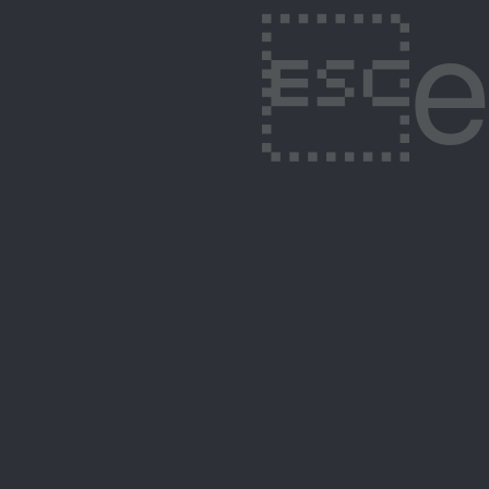
ep�Z�X�H��؁{#Ũ�u�/N���U�y�