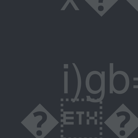
i)gb=Hҹ���
��������p�;ǥ:�0b��eہY�ٺC��