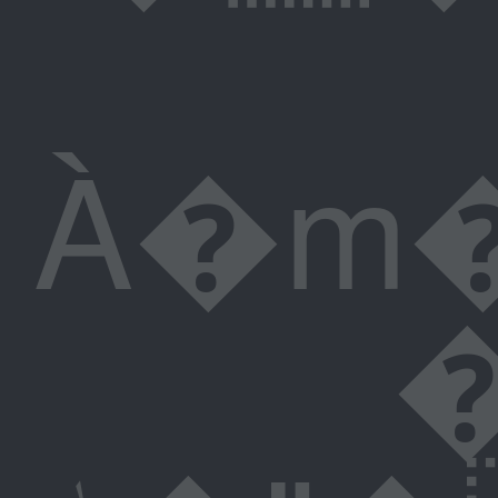
À�m�
�}�4��z}�=