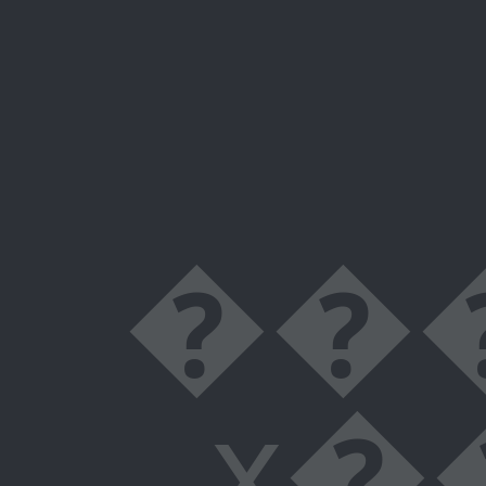
������^�� qS
x��p2�