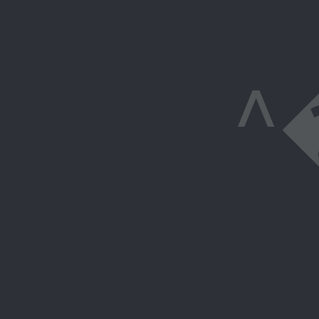
^�&]