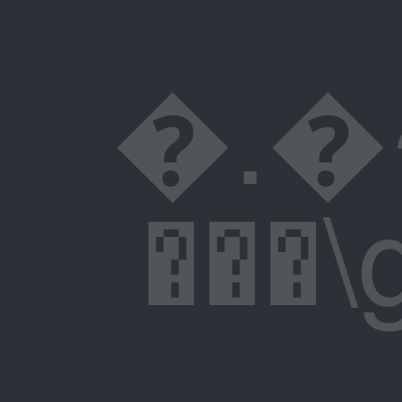
�.�~
���\g�F