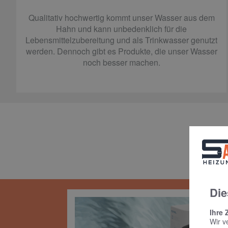
Qualitativ hochwertig kommt unser Wasser aus dem
Hahn und kann unbedenklich für die
Lebensmittelzubereitung und als Trinkwasser genutzt
werden. Dennoch gibt es Produkte, die unser Wasser
noch besser machen.
Prod
Die
Ihre 
Wir v