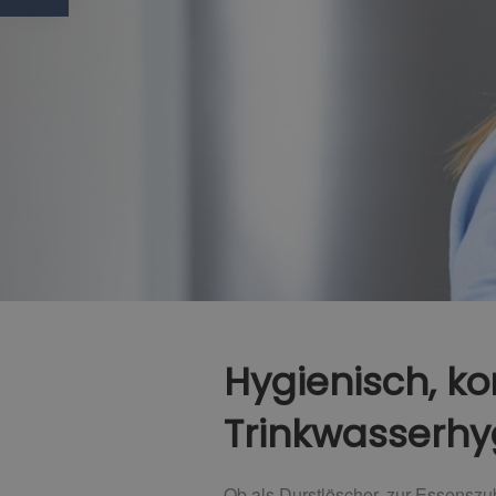
Hygienisch, ko
Trinkwasserhy
Ob als Durstlöscher, zur Essenszu