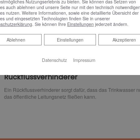
estmögliches Nutzungserlebnis zu bieten. Sie können das Setzen von
durchaus ein Problem dar. Sobald es im öffentlichen Netz zu
es auch ablehnen und unsere Seite nur mit den technisch notwendige
Rohrspülung durch den Versorger kommt, können Sand oder K
es nutzen. Weitere Informationen, sowie eine detaillierte Übersicht der
es und eingesetzten Technologien finden Sie in unserer
Wasserfilter halten im Trinkwasser mitgeführte Partikel wie 
schutzerklärung
. Sie können Ihre
Einstellungen
jederzeit ändern.
Rostteilchen zurück und schützen somit die gesamte Trinkwa
Verunreinigung.Gemäß der Trinkwasserverordnung muss in d
nach dem Wasserzähler ein Schutzfilter eingebaut sein. Ist die
Ablehnen
Ablehnen
Einstellungen
Akzeptieren
regelmäßige Wartung oftmals außer Acht gelassen. Die vorg
nicht mehr gewährleistet werden.
Datenschutz
Impressum
Rückflussverhinderer​
Ein Rückflussverhinderer sorgt dafür, dass das Trinkwasser nu
das öffentliche Leitungsnetz fließen kann.