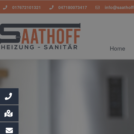
017672101321
047180073417
info@saathoff
Home