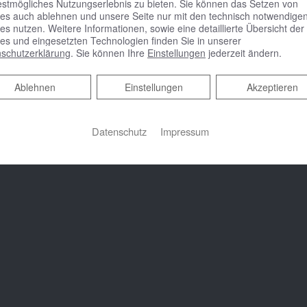
em Online Termine anfragen!
estmögliches Nutzungserlebnis zu bieten. Sie können das Setzen von
es auch ablehnen und unsere Seite nur mit den technisch notwendige
es nutzen. Weitere Informationen, sowie eine detaillierte Übersicht der
es und eingesetzten Technologien finden Sie in unserer
schutzerklärung
. Sie können Ihre
Einstellungen
jederzeit ändern.
Ablehnen
Ablehnen
Einstellungen
Akzeptieren
Datenschutz
Impressum