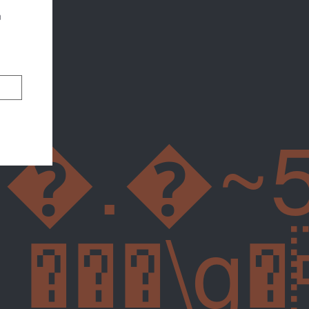
n
�.�~5
���\g�F�̰�