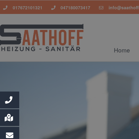
017672101321
047180073417
info@saathoff
Home