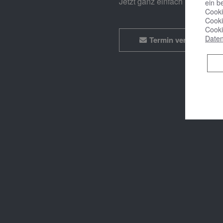
Jetzt ganz einfach und bequ
ein b
Cooki
Cooki
Cooki
Daten
Termin vereinbaren