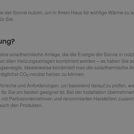
ie der Sonne nutzen, um in Ihrem Haus für wohlige Wärme zu s
ür Sie.
zung?
eine solarthermische Anlage, die die Energie der Sonne in nu
fast allen Heizungsanlagen kombiniert werden – so haben Sie 
energie. Idealerweise kombiniert man die solarthermische An
möglichst CO
-neutral heizen zu können.
2
ünsche und Anforderungen, um basierend darauf zu prüfen, w
ür Sie am besten geeignet ist. Bei der Installation übernehme
g mit Partnerunternehmen und renommierten Herstellern zusa
s auch den Produkten.