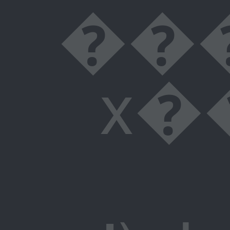
������^�� qS
x��p2�