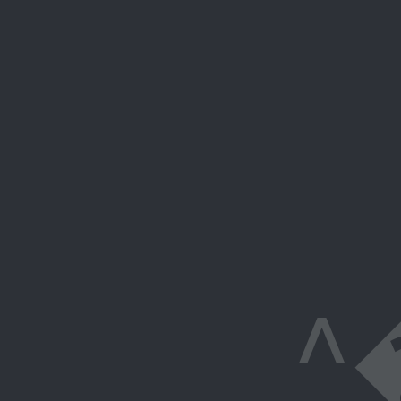
^�&]