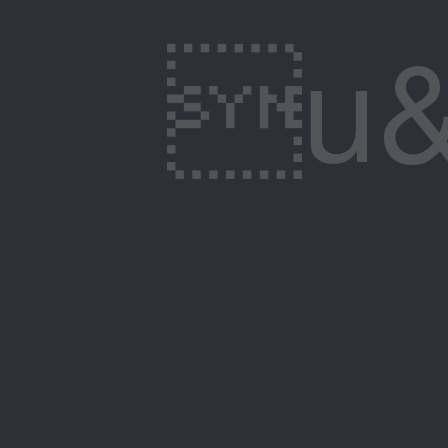
u&�"�B�+��