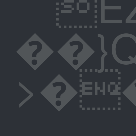
��}Q�@��6T�<��
>��zp5]