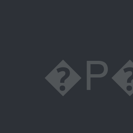
�P�/1�\��*.��