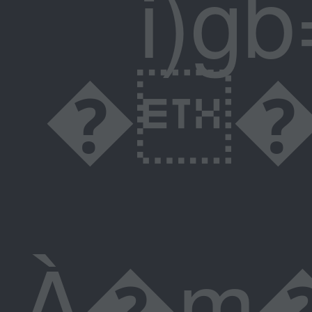
i)gb=Hҹ���
��������p�;ǥ:�0b��eہY�ٺC��
À�m�