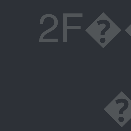
2F�
�