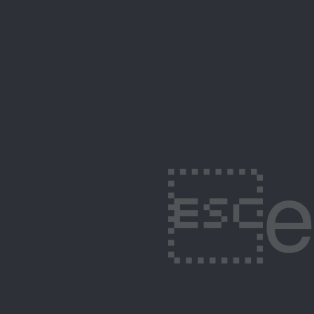
ep�Z�X�H��؁{#Ũ�u�/N���U�y�