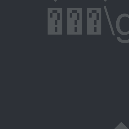
���\g�F