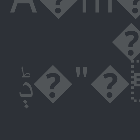
�}�4��z}�=
ݙ�"�Ag�,�����2�lX���Yf�瀁(U��`0�+�v�`L% I�Áp��W�;������δ�ؙ'ՀCvH�W���4�橒e�4�Yo���0P��N� �u�EN̰)��` P�X%�,�8=���x=����h����18�:(s�ꮬU��dO���j�X^5�g�6p�{0 l*�`0hL�` �}�5eٖ [���� *&+�e��s2ˮ�mp*?n�hLe��BS�i�� Qݙ�%