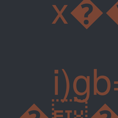
x��p2�
i)gb=Hҹ���
��������p�;ǥ:�0b��eہY�ٺC��