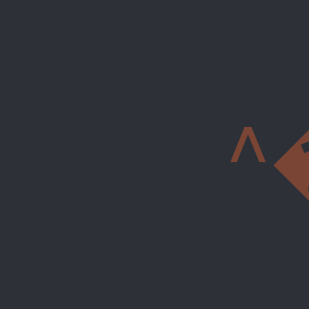
^�&]