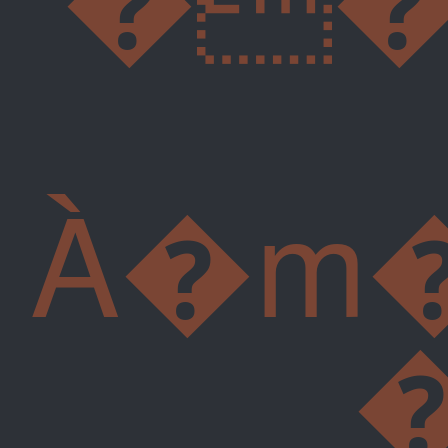
À�m�
�}�4��z}�=