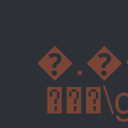
�.�~
���\g�F