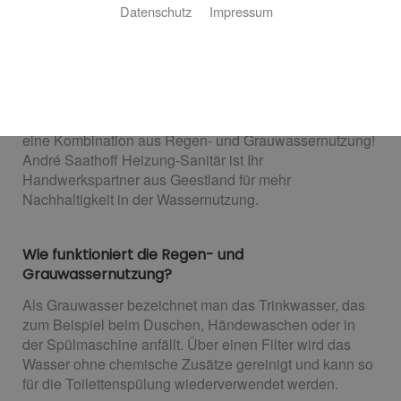
Ihr Partner für nachhaltige Wassernutzung in
Datenschutz
Impressum
Geestland
Sie wollen bis zu 50 % Ihres jährlichen
Trinkwasserverbrauchs einsparen? Sie wollen die
Vorteile des kostenlosen Regenwassers für sich
nutzen? Dann haben wir die perfekte Lösung für Sie:
eine Kombination aus Regen- und Grauwassernutzung!
André Saathoff Heizung-Sanitär ist Ihr
Handwerkspartner aus Geestland für mehr
Nachhaltigkeit in der Wassernutzung.
Wie funktioniert die Regen- und
Grauwassernutzung?
Als Grauwasser bezeichnet man das Trinkwasser, das
zum Beispiel beim Duschen, Händewaschen oder in
der Spülmaschine anfällt. Über einen Filter wird das
Wasser ohne chemische Zusätze gereinigt und kann so
für die Toilettenspülung wiederverwendet werden.