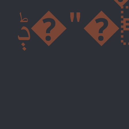
ݙ�"�Ag�,�����2�lX���Yf�瀁(U��`0�+�v�`L% I�Áp��W�;������δ�ؙ'ՀCvH�W���4�橒e�4�Yo���0P��N� �u�EN̰)��` P�X%�,�8=���x=����h����18�:(s�ꮬU��dO���j�X^5�g�6p�{0 l*�`0hL�` �}�5eٖ [���� *&+�e��s2ˮ�mp*?n�hLe��BS�i�� Qݙ�%