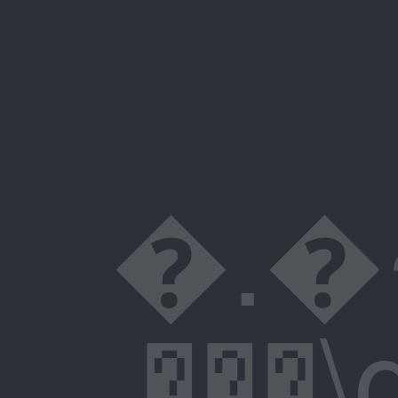
�.�~
���\g�F