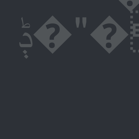
ݙ�"�Ag�,�����2�lX���Yf�瀁(U��`0�+�v�`L% I�Áp��W�;������δ�ؙ'ՀCvH�W���4�橒e�4�Yo���0P��N� �u�EN̰)��` P�X%�,�8=���x=����h����18�:(s�ꮬU��dO���j�X^5�g�6p�{0 l*�`0hL�` �}�5eٖ [���� *&+�e��s2ˮ�mp*?n�hLe��BS�i�� Qݙ�%