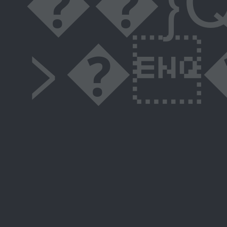
>��zp5]