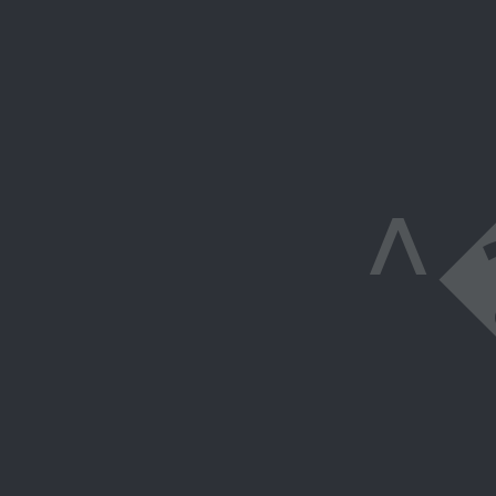
^�&]