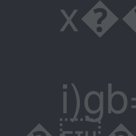
x��p2�
i)gb=Hҹ���