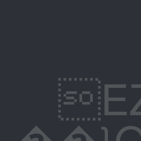
��}Q�@��6T�<��