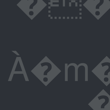
��������p�;ǥ:�0b��eہY�ٺC��
À�m�
�}�4��z}�=