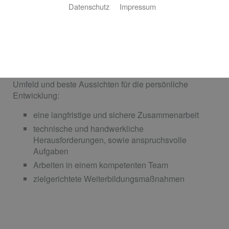
Datenschutz
Impressum
Wir suchen engagierte Mitarbeiter, die Lust auf
Handwerk und moderne Haustechnik haben. Gerne
können Sie auch unverbindlichen Kontakt zu uns
aufnehmen.
Wir bieten eine langfristige Anstellung im familiären
Umfeld und beste Aussichten für die persönliche
Entwicklung:
eine langfristige und sichere Zusammenarbeit
technische und handwerkliche
Herausforderungen, sowie anspruchsvolle
Aufgaben
Arbeiten in einem kompetenten Team
zielgerichtete Weiterbildungsmaßnahmen