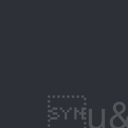
u&�"�B�+��