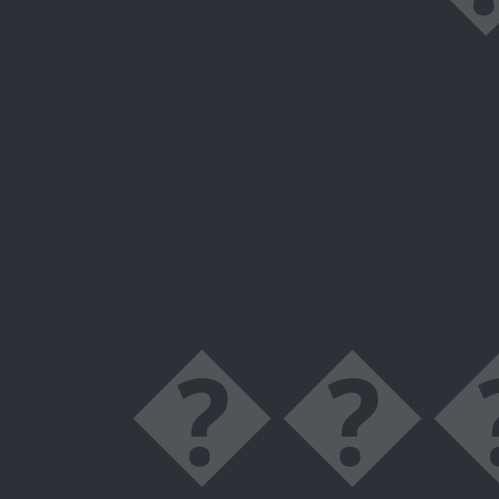
������^�� qS