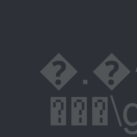
�.�~
���\g�F