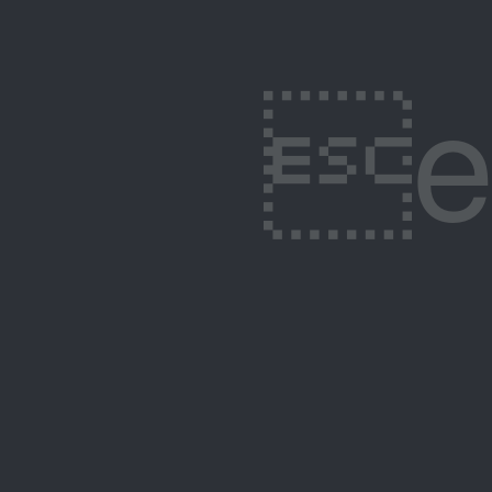
ep�Z�X�H��؁{#Ũ�u�/N���U�y�