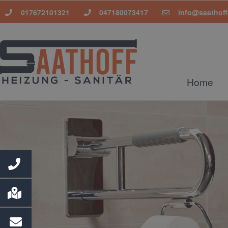
017672101321
047180073417
info@saathoff
Home