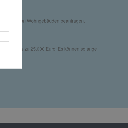
n
reduzierung an Wohngebäuden beantragen.
egen bei bis zu 25.000 Euro. Es können solange