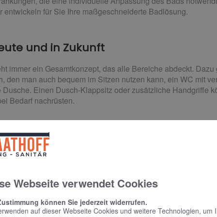
hränkungen, die eine individuelle Anpassung des Bads notwen
r entwickeln für Sie Ihre maßgeschneiderte Badlösung.
ute und in Zukunft
teht immer ein Gesamtkonzept, das alle Bereiche abdeckt. Dazu
, den man auch bequem im Sitzen nutzen kann, ein WC mit verl
 Dusche. Einen Dusch-Klappsitz oder zusätzliche Handgriffe kö
ei Bedarf nachrüsten.
ssen Sie sich ganz persönlich beraten. André Saath
nd.
se Webseite verwendet Cookies
Zustimmung können Sie jederzeit widerrufen.
erwenden auf dieser Webseite Cookies und weitere Technologien, um 