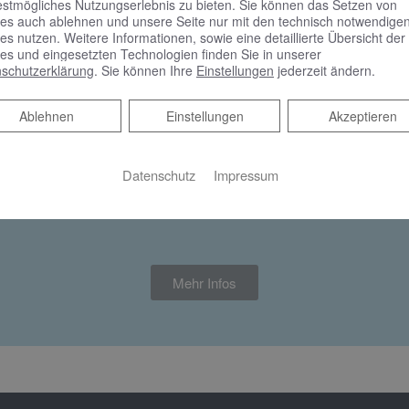
estmögliches Nutzungserlebnis zu bieten. Sie können das Setzen von
freien Badumbau wieder verfügbar
es auch ablehnen und unsere Seite nur mit den technisch notwendige
es nutzen. Weitere Informationen, sowie eine detaillierte Übersicht der
es und eingesetzten Technologien finden Sie in unserer
der als Mieter wieder Zuschüsse für Maßnahmen zur Barriere
schutzerklärung
. Sie können Ihre
Einstellungen
jederzeit ändern.
Ablehnen
Ablehnen
Einstellungen
Akzeptieren
 keine Liefer- und Leistungsverträge abgeschlossen hat.
Einzelmaßnahmen als Berechnungsgrundlage für den Zuschuss li
Datenschutz
Impressum
den, bis die Fördermittel aufgebraucht sind.
Mehr Infos