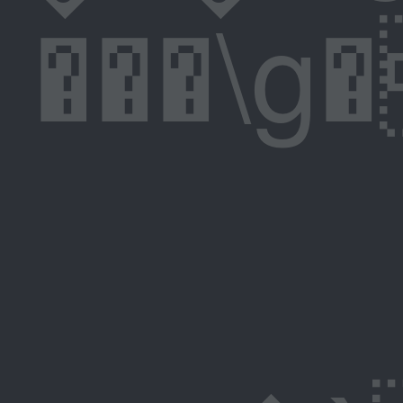
���\g�F�̰�