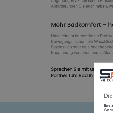
Angehörigen aktuell schon Einsc
Anforderungen Sie auch haben, wi
Mehr Badkomfort – he
Hinter einem barrierefreien Bad s
Bewegungsflächen, ein Waschtisch
Sitzposition oder eine bodenebene
Badplanung vorsehen und später b
Sprechen Sie mit uns und la
Partner fürs Bad in Geestla
Die
Ihre 
Wir v