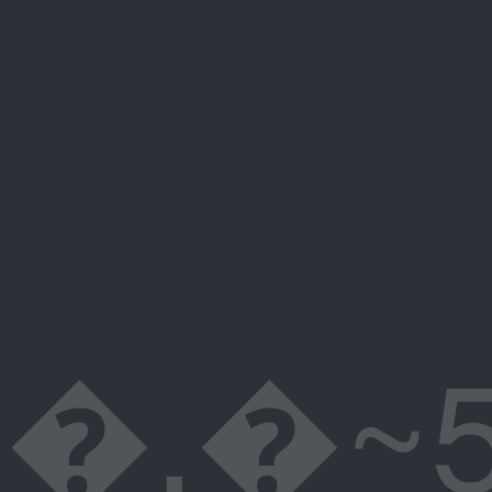
�.�~5