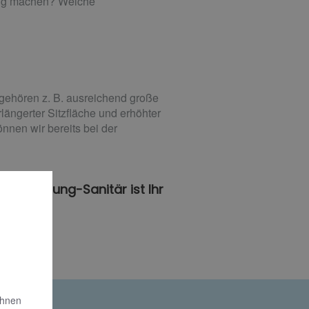
dig machen? Welche
 gehören z. B. ausreichend große
ängerter Sitzfläche und erhöhter
nnen wir bereits bei der
off Heizung-Sanitär ist Ihr
Ihnen